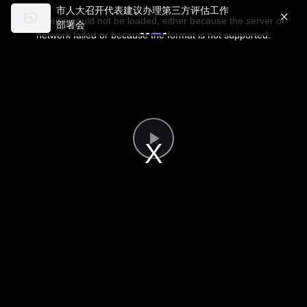
市人大召开代表建议办理第三方评估工作
This
×
is
The media could not be loaded, either because the server or
部署会
a
modal
network failed or because the format is not supported.
window.
Play
Video